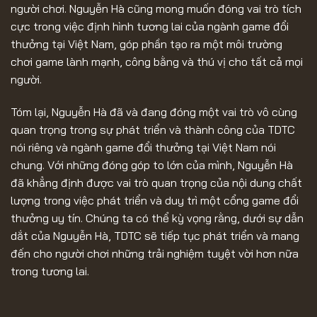
người chơi. Nguyễn Hà cũng mong muốn đóng vai trò tích
cực trong việc định hình tương lai của ngành game đổi
thưởng tại Việt Nam, góp phần tạo ra một môi trường
chơi game lành mạnh, công bằng và thú vị cho tất cả mọi
người.
Tóm lại, Nguyễn Hà đã và đang đóng một vai trò vô cùng
quan trọng trong sự phát triển và thành công của TDTC
nói riêng và ngành game đổi thưởng tại Việt Nam nói
chung. Với những đóng góp to lớn của mình, Nguyễn Hà
đã khẳng định được vai trò quan trọng của nội dung chất
lượng trong việc phát triển và duy trì một cổng game đổi
thưởng uy tín. Chúng ta có thể kỳ vọng rằng, dưới sự dẫn
dắt của Nguyễn Hà, TDTC sẽ tiếp tục phát triển và mang
đến cho người chơi những trải nghiệm tuyệt vời hơn nữa
trong tương lai.