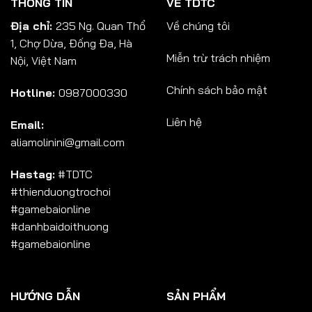
THÔNG TIN
VỀ TDTC
Địa chỉ:
235 Ng. Quan Thổ
Về chúng tôi
1, Chợ Dừa, Đống Đa, Hà
Miễn trừ trách nhiệm
Nội, Việt Nam
Chính sách bảo mật
Hotline:
0987000330
Liên hệ
Email:
aliamolinini@gmail.com
Hastag:
#TDTC
#thienduongtrochoi
#gamebaionline
#danhbaidoithuong
#gamebaionline
HƯỚNG DẪN
SẢN PHẨM