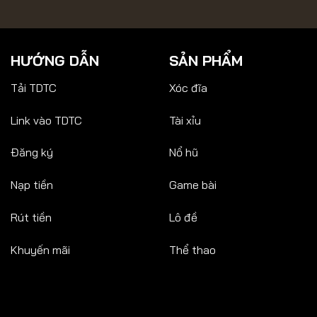
HƯỚNG DẪN
SẢN PHẨM
Tải TDTC
Xóc đĩa
Link vào TDTC
Tài xỉu
Đăng ký
Nổ hũ
Nạp tiền
Game bài
Rút tiền
Lô đề
Khuyến mãi
Thể thao