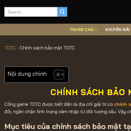
Chuyển
đến
nội
dung
TRANG CHỦ
KHUYẾN MÃI
TDTC
-
Chính sách bảo mật TDTC
Nội dung chính
CHÍNH SÁCH BẢO 
Cổng game TDTC được biết đến là địa chỉ giải trí có
chính 
đối, ngăn chặn tình trạng xâm nhập từ đối tượng xấu. Vậy c
Mục tiêu của chính sách bảo mật t