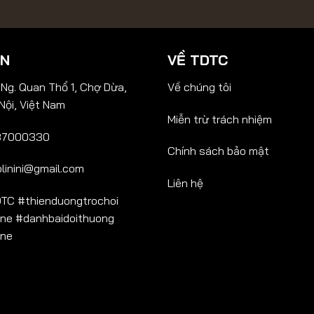
IN
VỀ TDTC
Ng. Quan Thổ 1, Chợ Dừa,
Về chúng tôi
Nội, Việt Nam
Miễn trừ trách nhiệm
87000330
Chính sách bảo mật
olinini@gmail.com
Liên hệ
TC #thienduongtrochoi
ine #danhbaidoithuong
ine