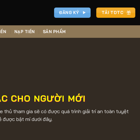
ĐĂNG KÝ
TẢI TDTC
IỀN
NẠP TIỀN
SẢN PHẨM
ẮC CHO NGƯỜI MỚI
 thủ tham gia sẽ có được quá trình giải trí an toàn tuyệt
sẻ được bật mí dưới đây.