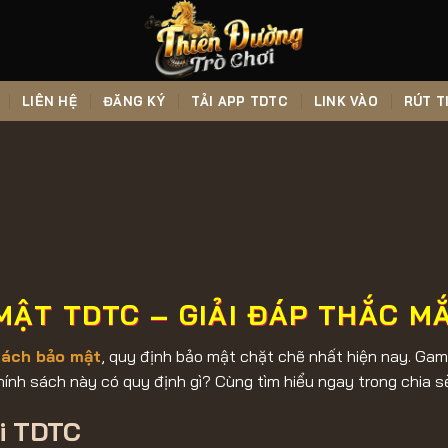
LIÊN HỆ
ĐĂNG KÝ
TẢI APP TDTC
LINK VÀO
RÚT T
MẬT TDTC – GIẢI ĐÁP THẮC M
sách bảo mật
, quy định bảo mật chặt chẽ nhất hiện nay. Game
hính sách này có quy định gì? Cùng tìm hiểu ngay trong chia 
ại TDTC