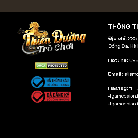
THÔNG T
Địa chỉ:
235 
Đống Đa, Hà 
Hotline:
09
Email:
aliam
Hastag:
#TD
#gamebaionl
#gamebaionl